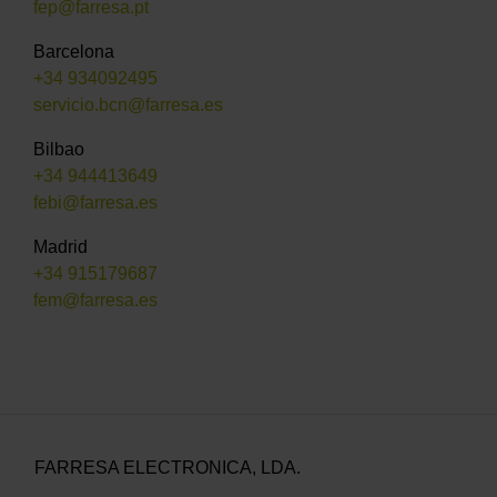
fep@farresa.pt
Barcelona
+34 934092495
servicio.bcn@farresa.es
Bilbao
+34 944413649
febi@farresa.es
Madrid
+34 915179687
fem@farresa.es
FARRESA ELECTRONICA, LDA.