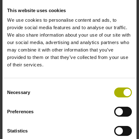
This website uses cookies
Controlos CNC e leitores digitais
We use cookies to personalise content and ads, to
Os controlos CNC da HEIDENHAIN são sinónimo de
provide social media features and to analyse our traffic.
configuração conveniente, operação intuitiva, versatilidade
We also share information about your use of our site with
prática, produtividade eficiente, resultados de
our social media, advertising and analytics partners who
maquinagem perfeitos e alto desempenho. Quando
may combine it with other information that you’ve
utilizados com sondas de contacto de alta precisão,
provided to them or that they’ve collected from your use
soluções de monitorização de ferramentas e tecnologia de
of their services.
acionamento digital da HEIDENHAIN, criam o sistema
ideal para alcançar a fiabilidade do processo em
Consent
ambientes de maquinagem CNC.
Necessary
Selection
Ver produtos
Preferences
Statistics