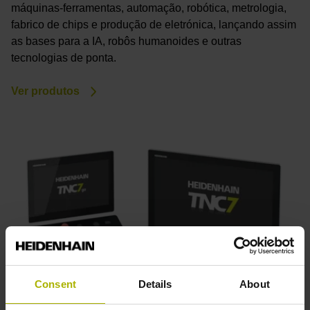
máquinas-ferramentas, automação, robótica, metrologia,
fabrico de chips e produção de eletrónica, lançando assim
as bases para a IA, robôs humanoides e outras
tecnologias de ponta.
Ver produtos
Consent
Details
About