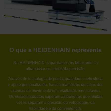
O que a HEIDENHAIN representa
Na HEIDENHAIN, capacitamos os fabricantes a
ultrapassar os limites da precisão.
Através de tecnologia de ponta, qualidade meticulosa
e apoio personalizado, transformamos os desafios dos
sistemas de movimento em resultados mensuráveis.
Os nossos produtos superam as barreiras que muitas
vezes separam a precisão da velocidade, da
fiabilidade e da conveniência.