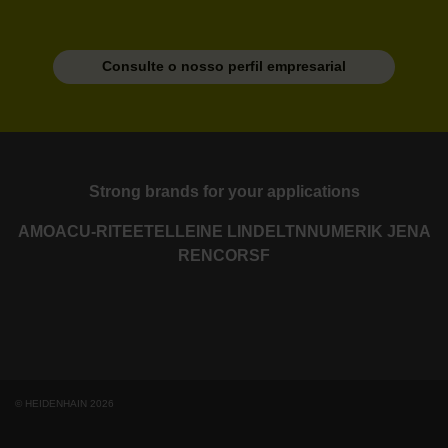
Consulte o nosso perfil empresarial
Strong brands for your applications
AMO
ACU-RITE
ETEL
LEINE LINDE
LTN
NUMERIK JENA
RENCO
RSF
© HEIDENHAIN 2026